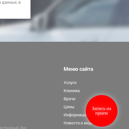
х данных
, в
Меню сайта
Услуги
Клиника
Врачи
Цены
Запись на
прием
Информация
Новости и акции
лке Якорный
. Все